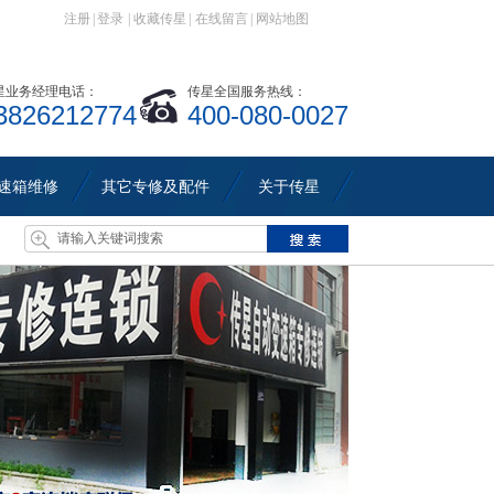
注册
|
登录
|
收藏传星
|
在线留言
|
网站地图
星业务经理电话：
传星全国服务热线：
3826212774
400-080-0027
速箱维修
其它专修及配件
关于传星