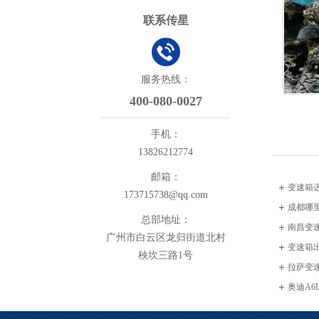
联系传星
服务热线：
400-080-0027
手机：
13826212774
邮箱：
变速箱
173715738@qq.com
成都哪
总部地址：
南昌变
广州市白云区龙归街道北村
变速箱
秧坎三路1号
拉萨变
奥迪A